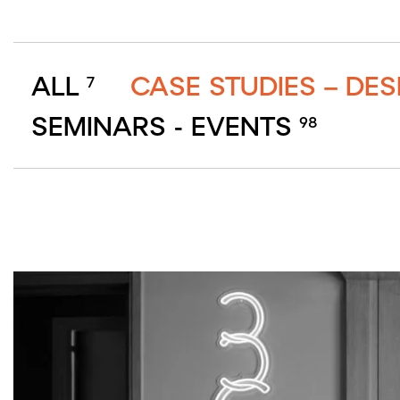
ALL
CASE STUDIES – DE
7
SEMINARS - EVENTS
98