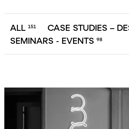
ALL
CASE STUDIES – D
151
SEMINARS - EVENTS
98