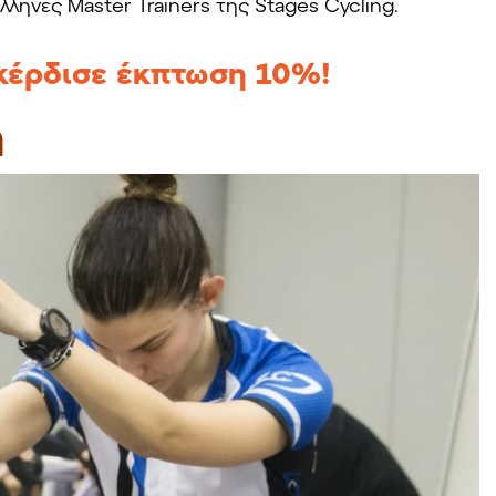
ηνες Master Trainers της Stages Cycling.
 κέρδισε έκπτωση 10%!
m