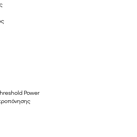
ς
ος
Threshold Power
 προπόνησης