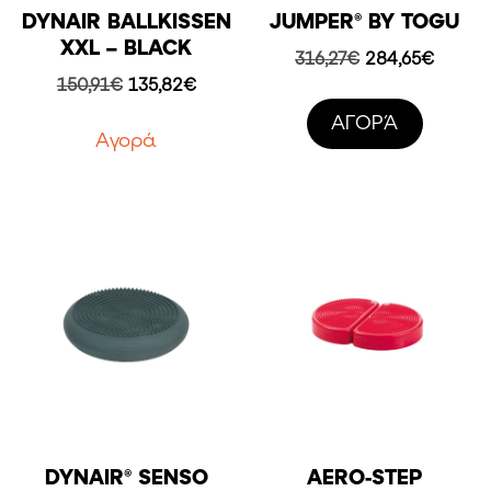
DYNAIR BALLKISSEN
JUMPER® BY TOGU
XXL – BLACK
Original
Η
316,27
€
284,65
€
price
τρέχο
Original
Η
150,91
€
135,82
€
was:
τιμή
price
τρέχουσα
AΓΟΡΆ
316,27€.
είναι:
was:
τιμή
Aγορά
284,65
150,91€.
είναι:
135,82€.
DYNAIR® SENSO
AERO-STEP