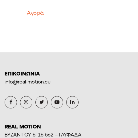
price
τρέχουσα
was:
τιμή
Aγορά
304,17€.
είναι:
273,75€.
ΕΠΙΚΟΙΝΩΝΙΑ
info@real-motion.eu
REAL MOTION
BYZANTIOY 6, 16 562 – ΓΛΥΦΑΔΑ