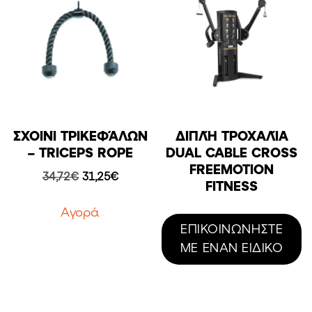
ΣΧΟΙΝΊ ΤΡΙΚΕΦΆΛΩΝ
ΔΙΠΛΉ ΤΡΟΧΑΛΊΑ
– TRICEPS ROPE
DUAL CABLE CROSS
FREEMOTION
Original
Η
34,72
€
31,25
€
FITNESS
price
τρέχουσα
was:
τιμή
Aγορά
34,72€.
είναι:
ΕΠΙΚΟΙΝΩΝΗΣΤΕ
31,25€.
ΜΕ ΕΝΑΝ ΕΙΔΙΚΟ