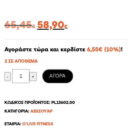
Original
Η
65,45
58,90
€
€
price
τρέχουσα
was:
τιμή
65,45€.
είναι:
Αγοράστε τώρα και κερδίστε
6,55
€
(10%)
!
58,90€.
2 ΣΕ ΑΠΌΘΕΜΑ
Quantity
AΓΟΡΆ
ΚΩΔΙΚΌΣ ΠΡΟΪΌΝΤΟΣ:
PL13602.00
ΚΑΤΗΓΟΡΊΑ:
ΑΞΕΣΟΥΆΡ
ΕΤΑΙΡΊΑ:
O'LIVE FITNESS