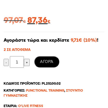
Original
Η
97,07
87,36
€
€
price
τρέχουσα
was:
τιμή
97,07€.
είναι:
Αγοράστε τώρα και κερδίστε
9,71
€
(10%)
!
87,36€.
2 ΣΕ ΑΠΌΘΕΜΑ
Quantity
AΓΟΡΆ
ΚΩΔΙΚΌΣ ΠΡΟΪΌΝΤΟΣ:
PL25100.02
ΚΑΤΗΓΟΡΊΕΣ:
FUNCTIONAL TRAINING
,
ΣΤΟΎΝΤΙΟ
ΓΥΜΝΑΣΤΙΚΉΣ
ΕΤΑΙΡΊΑ:
O'LIVE FITNESS