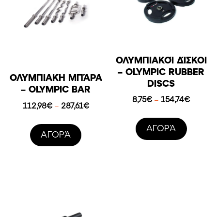
ΟΛΥΜΠΙΑΚΟΊ ΔΊΣΚΟΙ
– OLYMPIC RUBBER
ΟΛΥΜΠΙΑΚΉ ΜΠΆΡΑ
DISCS
– OLYMPIC BAR
Price
8,75
€
154,74
€
–
Price
112,98
€
287,61
€
–
range:
range:
8,75€
112,98€
AΓΟΡΆ
throug
AΓΟΡΆ
through
154,74€
287,61€