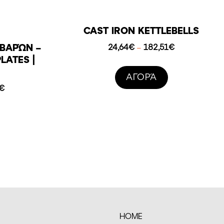
CAST IRON KETTLEBELLS
 ΒΑΡΏΝ –
Price
24,64
€
182,51
€
–
range:
LATES |
24,64€
AΓΟΡΆ
through
Price
€
182,51€
range:
43,23€
through
156,06€
HOME