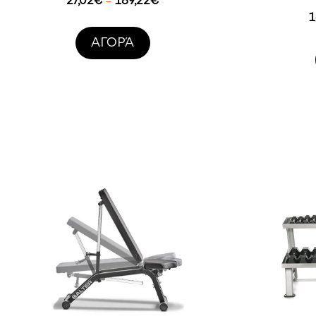
–
range:
1
27,02€
AΓΟΡΆ
through
189,22€