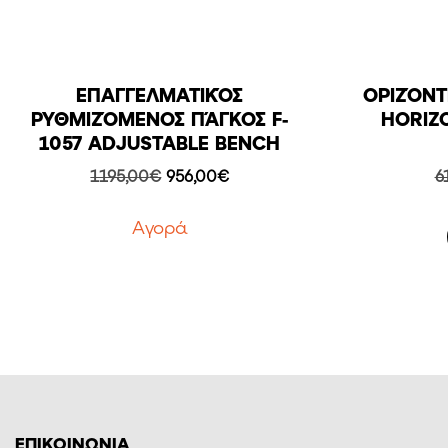
ΕΠΑΓΓΕΛΜΑΤΙΚΌΣ
ΟΡΙΖΌΝΤ
ΡΥΘΜΙΖΌΜΕΝΟΣ ΠΆΓΚΟΣ F-
HORIZ
1057 ADJUSTABLE BENCH
Original
Η
1195,00
€
956,00
€
6
price
τρέχουσα
was:
τιμή
Aγορά
1195,00€.
είναι:
956,00€.
ΕΠΙΚΟΙΝΩΝΙΑ