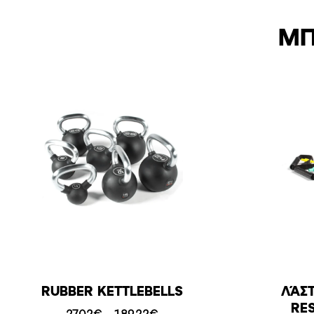
ΜΠ
RUBBER KETTLEBELLS
ΛΆΣΤ
RE
Price
27,02
€
189,22
€