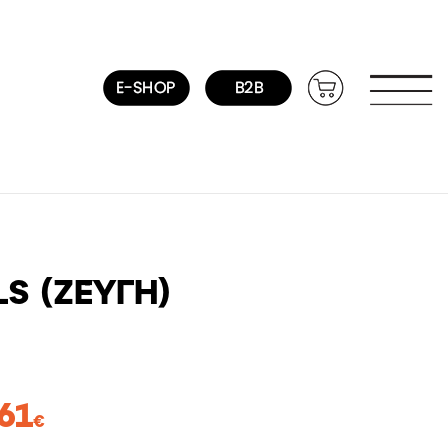
S (ΖΕΎΓΗ)
Price
61
€
range: