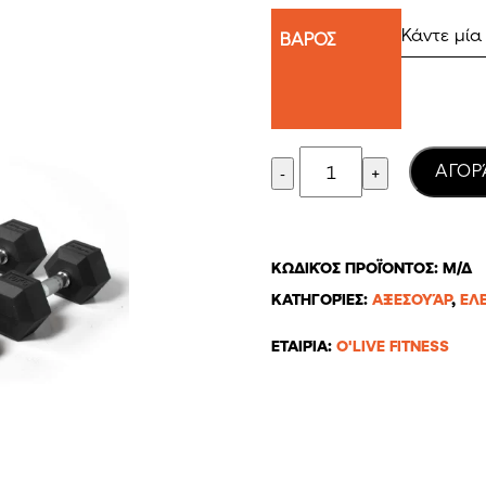
ΒΑΡΟΣ
Quantity
AΓΟΡ
ΚΩΔΙΚΌΣ ΠΡΟΪΌΝΤΟΣ:
Μ/Δ
ΚΑΤΗΓΟΡΊΕΣ:
ΑΞΕΣΟΥΆΡ
,
ΕΛ
ΕΤΑΙΡΊΑ:
O'LIVE FITNESS