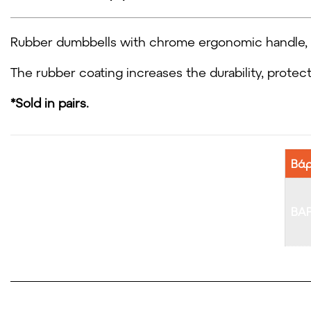
Rubber dumbbells with chrome ergonomic handle, sl
The rubber coating increases the durability, prote
*Sold in pairs.
Βά
ΒΑ