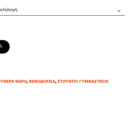
10,22€
through
332,61€
Ά
ΕΎΘΕΡΑ ΒΆΡΗ
,
ΞΕΝΟΔΟΧΕΊΑ
,
ΣΤΟΎΝΤΙΟ ΓΥΜΝΑΣΤΙΚΉΣ