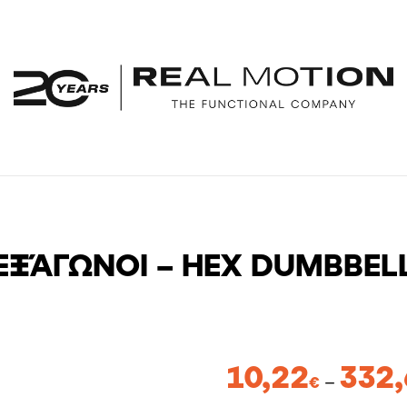
ΕΞΆΓΩΝΟΙ – HEX DUMBBELL
10,22
332,
–
€