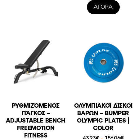
287,61€
was:
τιμή
AΓΟΡΆ
10366,00€.
είναι
6200
ΡΥΘΜΙΖΌΜΕΝΟΣ
ΟΛΥΜΠΙΑΚΟΊ ΔΊΣΚΟΙ
ΠΆΓΚΟΣ –
ΒΑΡΏΝ – BUMPER
ADJUSTABLE BENCH
OLYMPIC PLATES |
FREEMOTION
COLOR
FITNESS
Price
43,23
€
156,06
€
–