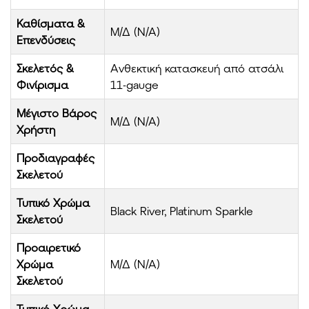
Καθίσματα &
Μ/Δ (N/A)
Επενδύσεις
Σκελετός &
Ανθεκτική κατασκευή από ατσάλι
Φινίρισμα
11-gauge
Μέγιστο Βάρος
Μ/Δ (N/A)
Χρήστη
Προδιαγραφές
Σκελετού
Τυπικό Χρώμα
Black River, Platinum Sparkle
Σκελετού
Προαιρετικό
Χρώμα
Μ/Δ (N/A)
Σκελετού
Τυπικό Χρώμα