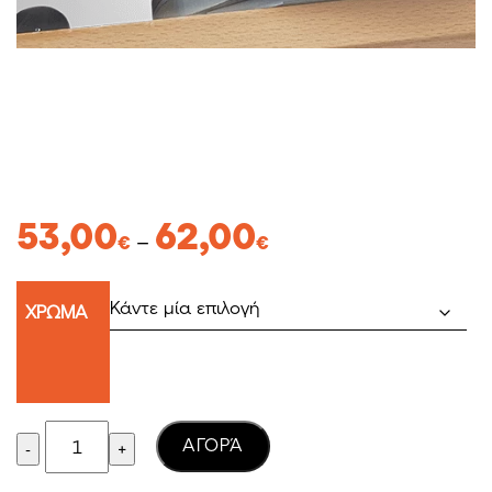
Price
53,00
62,00
–
€
€
range:
53,00€
ΧΡΩΜΑ
through
62,00€
Quantity
AΓΟΡΆ