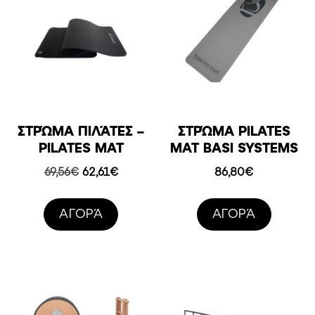
ΣΤΡΏΜΑ ΠΙΛΆΤΕΣ –
ΣΤΡΏΜΑ PILATES
PILATES MAT
MAT BASI SYSTEMS
Original
Η
69,56
€
62,61
€
86,80
€
price
τρέχουσα
was:
τιμή
AΓΟΡΆ
AΓΟΡΆ
69,56€.
είναι:
62,61€.