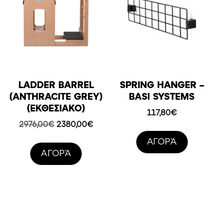
LADDER BARREL
SPRING HANGER –
(ANTHRACITE GREY)
BASI SYSTEMS
(ΕΚΘΕΣΙΑΚΟ)
117,80
€
Original
Η
2976,00
€
2380,00
€
price
τρέχουσα
AΓΟΡΆ
was:
τιμή
AΓΟΡΆ
2976,00€.
είναι:
2380,00€.