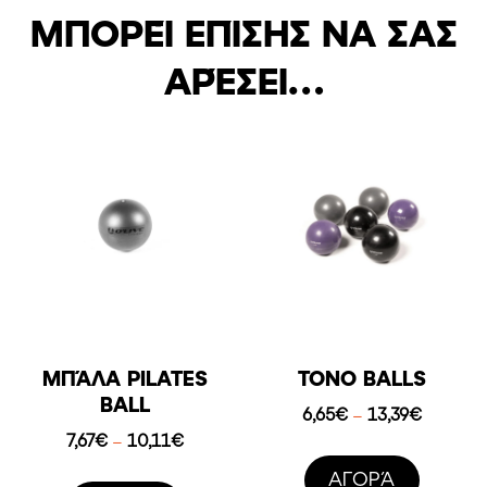
ΜΠΟΡΕΊ ΕΠΊΣΗΣ ΝΑ ΣΑΣ
ΑΡΈΣΕΙ…
ΜΠΆΛΑ PILATES
TONO BALLS
BALL
Price
6,65
€
13,39
€
–
range:
Price
7,67
€
10,11
€
–
6,65€
range:
AΓΟΡΆ