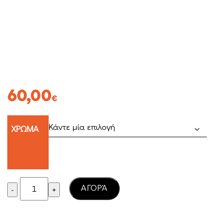
60,00
€
ΧΡΩΜΑ
Quantity
AΓΟΡΆ