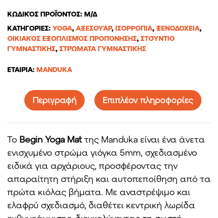
ΚΩΔΙΚΌΣ ΠΡΟΪΌΝΤΟΣ:
Μ/Δ
ΚΑΤΗΓΟΡΊΕΣ:
YOGA
,
ΑΞΕΣΟΥΆΡ
,
ΙΣΟΡΡΟΠΊΑ
,
ΞΕΝΟΔΟΧΕΊΑ
,
ΟΙΚΙΑΚΌΣ ΕΞΟΠΛΙΣΜΌΣ ΠΡΟΠΌΝΗΣΗΣ
,
ΣΤΟΎΝΤΙΟ
ΓΥΜΝΑΣΤΙΚΉΣ
,
ΣΤΡΏΜΑΤΑ ΓΥΜΝΑΣΤΙΚΉΣ
ΕΤΑΙΡΊΑ:
MANDUKA
Περιγραφή
Επιπλέον πληροφορίες
Το
Begin Yoga Mat
της Manduka είναι ένα άνετα
ενισχυμένο στρώμα γιόγκα 5mm, σχεδιασμένο
ειδικά για αρχάριους, προσφέροντας την
απαραίτητη στήριξη και αυτοπεποίθηση από τα
πρώτα κιόλας βήματα. Με αναστρέψιμο και
ελαφρύ σχεδιασμό, διαθέτει κεντρική λωρίδα
ευθυγράμμισης, διευκολύνοντας τη σωστή