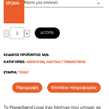
ΧΡΩΜΑ
through
6,81€
Quantity
AΓΟΡΆ
ΚΩΔΙΚΌΣ ΠΡΟΪΌΝΤΟΣ:
Μ/Δ
ΚΑΤΗΓΟΡΊΕΣ:
ΑΞΕΣΟΥΆΡ
,
ΛΆΣΤΙΧΑ ΓΥΜΝΑΣΤΙΚΉΣ
ΕΤΑΙΡΊΑ:
TOGU®
Περιγραφή
Επιπλέον πληροφορίες
Το Powerband Loop ένα λάστιχο που μπορεί να