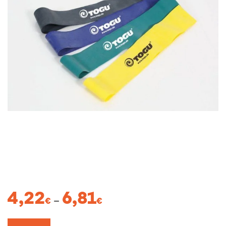
Price
4,22
6,81
–
€
€
range:
4,22€