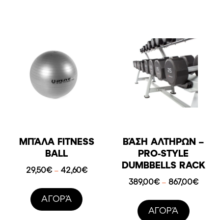
575,00
ΜΠΆΛΑ FITNESS
ΒΆΣΗ ΑΛΤΉΡΩΝ –
BALL
PRO-STYLE
DUMBBELLS RACK
Price
29,50
€
42,60
€
–
range:
Price
389,00
€
867,00
€
–
29,50€
range:
AΓΟΡΆ
through
389,0
AΓΟΡΆ
42,60€
throu