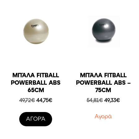
ΜΠΆΛΑ FITBALL
ΜΠΆΛΑ FITBALL
POWERBALL ABS
POWERBALL ABS –
65CM
75CM
Original
Η
Original
Η
49,72
€
44,75
€
54,81
€
49,33
€
price
τρέχουσα
price
τρέχου
was:
τιμή
was:
τιμή
Aγορά
AΓΟΡΆ
49,72€.
είναι:
54,81€.
είναι:
44,75€.
49,33€.