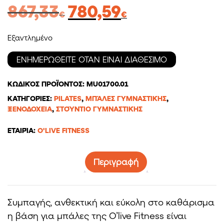
Original
Η
867,33
780,59
€
€
price
τρέχουσα
was:
τιμή
Εξαντλημένο
867,33€.
είναι:
780,59€.
ΚΩΔΙΚΌΣ ΠΡΟΪΌΝΤΟΣ:
MU01700.01
ΚΑΤΗΓΟΡΊΕΣ:
PILATES
,
ΜΠΆΛΕΣ ΓΥΜΝΑΣΤΙΚΉΣ
,
ΞΕΝΟΔΟΧΕΊΑ
,
ΣΤΟΎΝΤΙΟ ΓΥΜΝΑΣΤΙΚΉΣ
ΕΤΑΙΡΊΑ:
O'LIVE FITNESS
Περιγραφή
Συμπαγής, ανθεκτική και εύκολη στο καθάρισμα
η βάση για μπάλες της O’live Fitness είναι