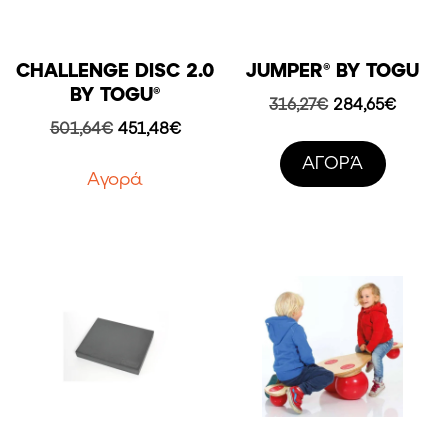
CHALLENGE DISC 2.0
JUMPER® BY TOGU
BY TOGU®
Original
Η
316,27
€
284,65
€
price
τρέχο
Original
Η
501,64
€
451,48
€
was:
τιμή
price
τρέχουσα
AΓΟΡΆ
316,27€.
είναι:
was:
τιμή
Aγορά
284,65
501,64€.
είναι:
451,48€.