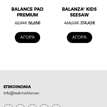
BALANCE PAD
BALANZA® KIDS
PREMIUM
SEESAW
Original
Η
Original
Η
62,94
€
56,65
€
468,03
€
374,42
€
price
τρέχουσα
price
τρέχο
was:
τιμή
was:
τιμή
AΓΟΡΆ
AΓΟΡΆ
62,94€.
είναι:
468,03€.
είναι:
56,65€.
374,42
ΕΠΙΚΟΙΝΩΝΙΑ
info@real-motion.eu