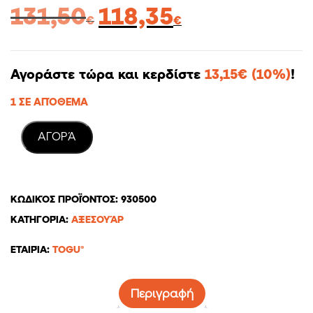
Original
Η
131,50
118,35
€
€
price
τρέχουσα
was:
τιμή
131,50€.
είναι:
Αγοράστε τώρα και κερδίστε
13,15
€
(10%)
!
118,35€.
1 ΣΕ ΑΠΌΘΕΜΑ
AΓΟΡΆ
ΚΩΔΙΚΌΣ ΠΡΟΪΌΝΤΟΣ:
930500
ΚΑΤΗΓΟΡΊΑ:
ΑΞΕΣΟΥΆΡ
ΕΤΑΙΡΊΑ:
TOGU®
Περιγραφή