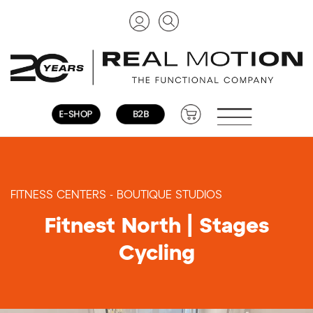
FITNESS CENTERS - BOUTIQUE STUDIOS
Fitnest North | Stages
Cycling