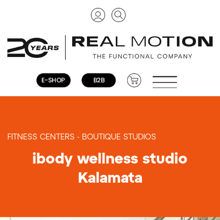
FITNESS CENTERS - BOUTIQUE STUDIOS
ibody wellness studio
Kalamata