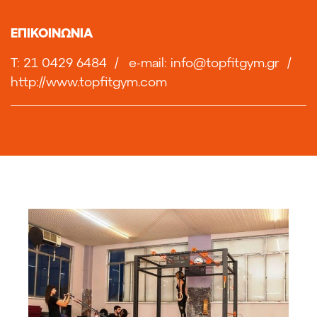
ΕΠΙΚΟΙΝΩΝΙΑ
T: 21 0429 6484
/
e-mail:
info@topfitgym.gr
/
http://www.topfitgym.com