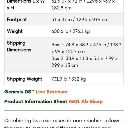
Dimensions L x W
51 x 37 x 72 in / 129.5 x 93.9 x
x H
182.8 cm
Footprint
51 x 37 in / 129.5 x 93.9 cm
Weight
608.6 lb / 276.1 kg
Shipping
Box 1: 74.8 x 38.9 x 47.5 in / 198.9
Dimensions
x 99 x 120.7 cm
Box 2: 38.9 x 11.8 x 5.1 in / 99 x
29.9 x 13 cm
Shipping Weight
731.9 lb / 332 kg
Genesis DS™
Line Brochure
Product Information Sheet
F501 Ab-Bicep
Combining two exercises in one machine allows