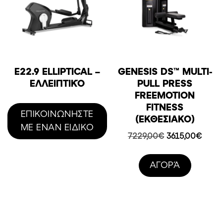
E22.9 ELLIPTICAL –
GENESIS DS™ MULTI-
ΕΛΛΕΙΠΤΙΚΌ
PULL PRESS
FREEMOTION
FITNESS
ΕΠΙΚΟΙΝΩΝΗΣΤΕ
(ΕΚΘΕΣΙΑΚΟ)
ΜΕ ΕΝΑΝ ΕΙΔΙΚΟ
Original
Η
7229,00
€
3615,00
€
price
τρέχ
was:
τιμή
AΓΟΡΆ
7229,00€.
είναι:
3615,