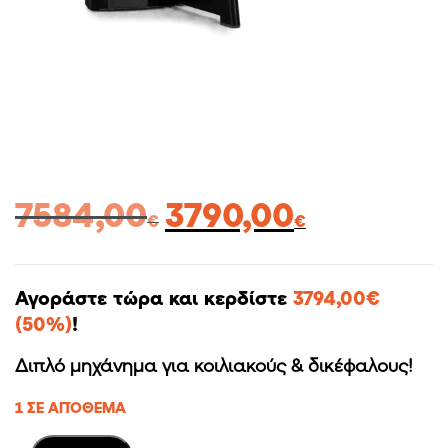
Original
Η
7584,00
3790,00
€
€
price
τρέχουσα
was:
τιμή
7584,00€.
είναι:
Αγοράστε τώρα και κερδίστε
3794,00
€
3790,00€.
(50%)
!
Διπλό μηχάνημα για κοιλιακούς & δικέφαλους!
1 ΣΕ ΑΠΌΘΕΜΑ