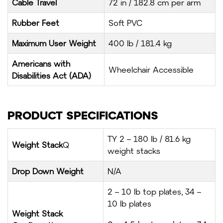
Cable Travel
72 in / 182.8 cm per arm
Rubber Feet
Soft PVC
Maximum User Weight
400 lb / 181.4 kg
Americans with
Wheelchair Accessible
Disabilities Act (ADA)
PRODUCT SPECIFICATIONS
TY 2 – 180 lb / 81.6 kg
Weight Stack
Q
weight stacks
Drop Down Weight
N/A
2 – 10 lb top plates, 34 –
10 lb plates
Weight Stack