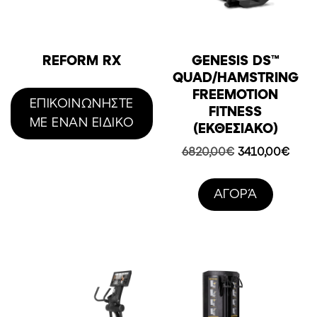
REFORM RX
GENESIS DS™
QUAD/HAMSTRING
FREEMOTION
ΕΠΙΚΟΙΝΩΝΗΣΤΕ
FITNESS
ΜΕ ΕΝΑΝ ΕΙΔΙΚΟ
(ΕΚΘΕΣΙΑΚΟ)
Original
Η
6820,00
€
3410,00
€
price
τρέχ
was:
τιμή
AΓΟΡΆ
6820,00€.
είναι:
3410,