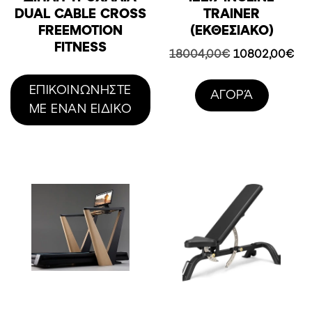
DUAL CABLE CROSS
TRAINER
FREEMOTION
(ΕΚΘΕΣΙΑΚΟ)
FITNESS
Original
Η
18004,00
€
10802,00
€
price
τρ
was:
τιμ
ΕΠΙΚΟΙΝΩΝΗΣΤΕ
AΓΟΡΆ
18004,00€.
είνα
ΜΕ ΕΝΑΝ ΕΙΔΙΚΟ
108