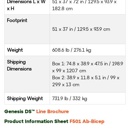
Dimensions L x W
51 x 37 x 72 in / 129.5 x 93.9 x
x H
182.8 cm
Footprint
51 x 37 in / 129.5 x 93.9 cm
Weight
608.6 lb / 276.1 kg
Shipping
Box 1: 74.8 x 38.9 x 47.5 in / 198.9
Dimensions
x 99 x 120.7 cm
Box 2: 38.9 x 11.8 x 5.1 in / 99 x
29.9 x 13 cm
Shipping Weight
731.9 lb / 332 kg
Genesis DS™
Line Brochure
Product Information Sheet
F501 Ab-Bicep