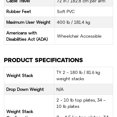
Cable Travel
72 in / 182.8 cm per arm
Rubber Feet
Soft PVC
Maximum User Weight
400 lb / 181.4 kg
Americans with
Wheelchair Accessible
Disabilities Act (ADA)
PRODUCT SPECIFICATIONS
TY 2 – 180 lb / 81.6 kg
Weight Stack
weight stacks
Drop Down Weight
N/A
2 – 10 lb top plates, 34 –
10 lb plates
Weight Stack