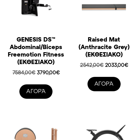
GENESIS DS™
Raised Mat
Abdominal/Biceps
(Anthracite Grey)
Freemotion Fitness
(ΕΚΘΕΣΙΑΚΟ)
(ΕΚΘΕΣΙΑΚΟ)
Original
Η
2542,00
€
2033,00
€
price
τρέχ
Original
Η
7584,00
€
3790,00
€
was:
τιμή
price
τρέχουσα
AΓΟΡΆ
2542,00€.
είναι:
was:
τιμή
AΓΟΡΆ
2033
7584,00€.
είναι:
3790,00€.