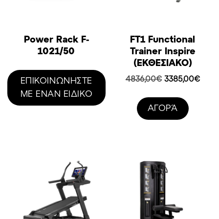
Power Rack F-
FT1 Functional
1021/50
Trainer Inspire
(ΕΚΘΕΣΙΑΚΟ)
Original
Η
4836,00
€
3385,00
€
ΕΠΙΚΟΙΝΩΝΗΣΤΕ
price
τρέχ
ΜΕ ΕΝΑΝ ΕΙΔΙΚΟ
was:
τιμή
AΓΟΡΆ
4836,00€.
είναι:
3385