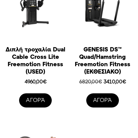
Διπλή τροχαλία Dual
GENESIS DS™
Cable Cross Lite
Quad/Hamstring
Freemotion Fitness
Freemotion Fitness
(USED)
(ΕΚΘΕΣΙΑΚΟ)
Original
Η
4960,00
€
6820,00
€
3410,00
€
price
τρέχ
was:
τιμή
AΓΟΡΆ
AΓΟΡΆ
6820,00€.
είναι:
3410,