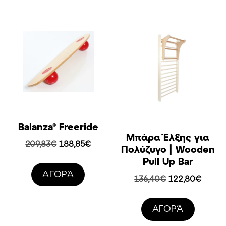
Balanza® Freeride
Μπάρα Έλξης για
Original
Η
209,83
€
188,85
€
Πολύζυγο | Wooden
price
τρέχουσα
Pull Up Bar
was:
τιμή
AΓΟΡΆ
Original
Η
209,83€.
είναι:
136,40
€
122,80
€
price
τρέχο
188,85€.
was:
τιμή
AΓΟΡΆ
136,40€.
είναι:
122,80