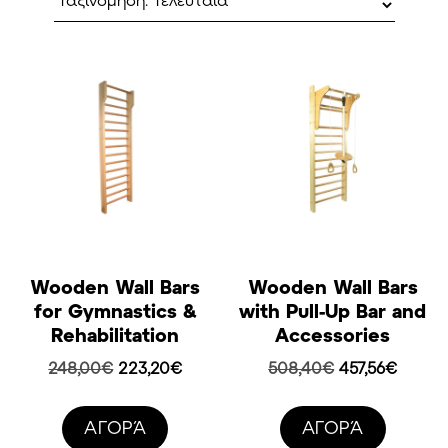
latest
Wooden Wall Bars
Wooden Wall Bars
for Gymnastics &
with Pull-Up Bar and
Rehabilitation
Accessories
Original
Η
Original
Η
248,00
€
223,20
€
508,40
€
457,56
€
price
τρέχουσα
price
τρέχο
was:
τιμή
was:
τιμή
AΓΟΡΆ
AΓΟΡΆ
248,00€.
είναι:
508,40€.
είναι: