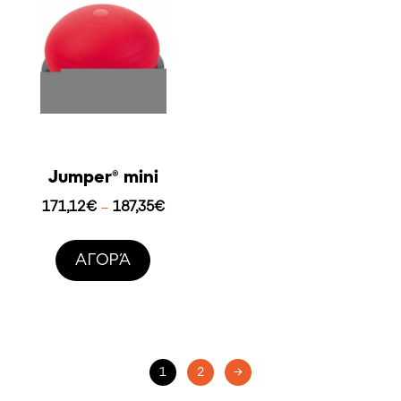
Jumper® mini
Price
171,12
€
187,35
€
–
range:
171,12€
AΓΟΡΆ
through
187,35€
1
2
→