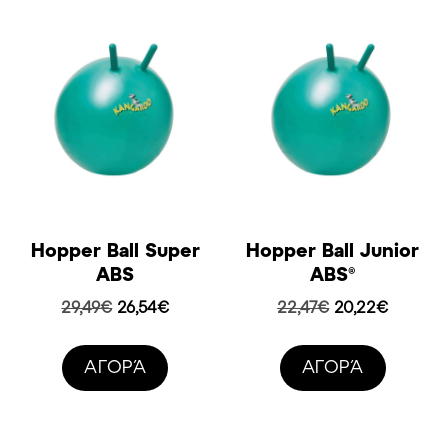
Hopper Ball Super
Hopper Ball Junior
ABS
ABS®
Original
Η
Original
Η
29,49
€
26,54
€
22,47
€
20,22
€
price
τρέχουσα
price
τρέχου
was:
τιμή
was:
τιμή
AΓΟΡΆ
AΓΟΡΆ
29,49€.
είναι:
22,47€.
είναι:
26,54€.
20,22€.