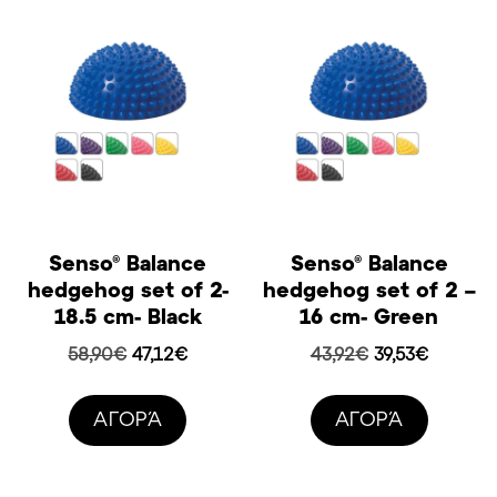
Senso® Balance
Senso® Balance
hedgehog set of 2-
hedgehog set of 2 –
18.5 cm- Black
16 cm- Green
Original
Η
Original
Η
58,90
€
47,12
€
43,92
€
39,53
€
price
τρέχουσα
price
τρέχουσ
was:
τιμή
was:
τιμή
AΓΟΡΆ
AΓΟΡΆ
58,90€.
είναι:
43,92€.
είναι:
47,12€.
39,53€.