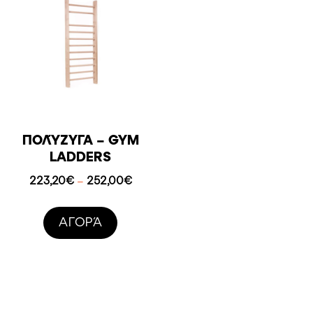
ΠΟΛΎΖΥΓΑ – GYM
LADDERS
Price
223,20
€
252,00
€
–
range:
223,20€
AΓΟΡΆ
through
252,00€