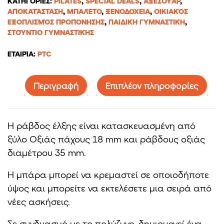
ΚΑΤΗΓΟΡΊΕΣ:
PILATES
,
SPECIAL DEALS
,
ΑΞΕΣΟΥΆΡ
,
ΑΠΟΚΑΤΆΣΤΑΣΗ
,
ΜΠΑΛΈΤΟ
,
ΞΕΝΟΔΟΧΕΊΑ
,
ΟΙΚΙΑΚΌΣ
ΕΞΟΠΛΙΣΜΌΣ ΠΡΟΠΌΝΗΣΗΣ
,
ΠΑΙΔΙΚΉ ΓΥΜΝΑΣΤΙΚΉ
,
ΣΤΟΎΝΤΙΟ ΓΥΜΝΑΣΤΙΚΉΣ
ΕΤΑΙΡΊΑ:
PTC
Περιγραφή
Επιπλέον πληροφορίες
Η ράβδος έλξης είναι κατασκευασμένη από
ξύλο Οξιάς πάχους 18 mm και ράβδους οξιάς
διαμέτρου 35 mm.
Η μπάρα μπορεί να κρεμαστεί σε οποιοδήποτε
ύψος και μπορείτε να εκτελέσετε μια σειρά από
νέες ασκήσεις.
Σε συνδυασμό με το πολύζυγο, δημιουργεί ένα