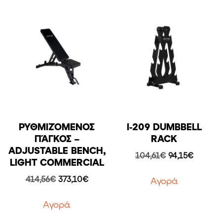
ΡΥΘΜΙΖΌΜΕΝΟΣ
I-209 DUMBBELL
ΠΆΓΚΟΣ –
RACK
ADJUSTABLE BENCH,
Original
Η
104,61
€
94,15
€
LIGHT COMMERCIAL
price
τρέχου
was:
τιμή
Original
Η
414,56
€
373,10
€
Aγορά
104,61€.
είναι:
price
τρέχουσα
94,15€.
was:
τιμή
Aγορά
414,56€.
είναι: