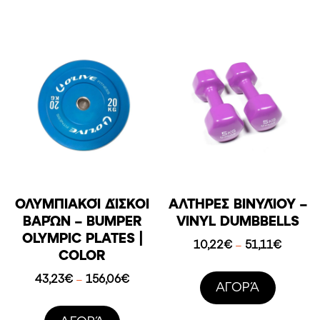
ΟΛΥΜΠΙΑΚΟΊ ΔΊΣΚΟΙ
ΑΛΤΉΡΕΣ ΒΙΝΥΛΊΟΥ –
ΒΑΡΏΝ – BUMPER
VINYL DUMBBELLS
OLYMPIC PLATES |
Price
10,22
€
51,11
€
–
COLOR
range:
10,22€
Price
43,23
€
156,06
€
–
AΓΟΡΆ
throug
range:
51,11€
43,23€