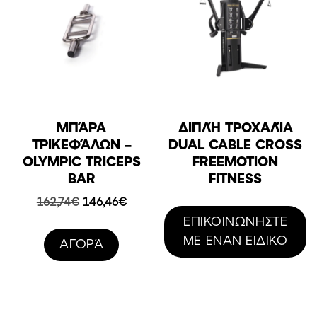
ΜΠΆΡΑ
ΔΙΠΛΉ ΤΡΟΧΑΛΊΑ
TΡΙΚΕΦΆΛΩΝ –
DUAL CABLE CROSS
OLYMPIC TRICEPS
FREEMOTION
BAR
FITNESS
Original
Η
162,74
€
146,46
€
price
τρέχουσα
ΕΠΙΚΟΙΝΩΝΗΣΤΕ
was:
τιμή
ΜΕ ΕΝΑΝ ΕΙΔΙΚΟ
AΓΟΡΆ
162,74€.
είναι:
146,46€.