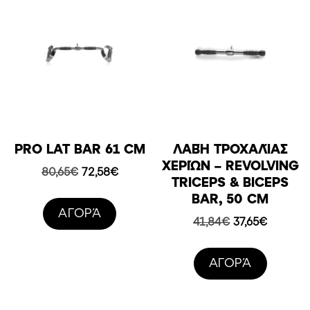
PRO LAT BAR 61 CM
ΛΑΒΉ TΡΟΧΑΛΊΑΣ
XΕΡΙΏΝ – REVOLVING
Original
Η
80,65
€
72,58
€
TRICEPS & BICEPS
price
τρέχουσα
BAR, 50 CM
was:
τιμή
AΓΟΡΆ
80,65€.
είναι:
Original
Η
41,84
€
37,65
€
72,58€.
price
τρέχου
was:
τιμή
AΓΟΡΆ
41,84€.
είναι:
37,65€.