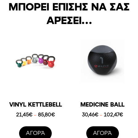
ΜΠΟΡΕΊ ΕΠΊΣΗΣ ΝΑ ΣΑΣ
ΑΡΈΣΕΙ…
VINYL KETTLEBELL
MEDICINE BALL
Price
Price
21,45
€
85,80
€
30,46
€
102,47
€
–
–
range:
range:
21,45€
30,46
AΓΟΡΆ
AΓΟΡΆ
through
throug