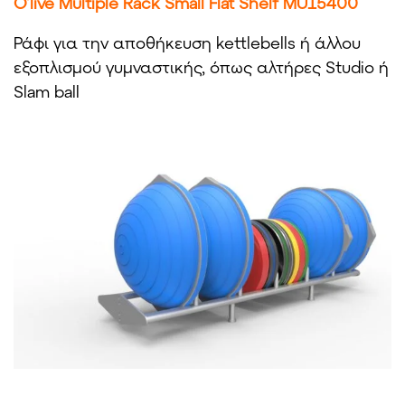
O’live Multiple Rack Small Flat Shelf MU15400
Ράφι για την αποθήκευση kettlebells ή άλλου
εξοπλισμού γυμναστικής, όπως αλτήρες Studio ή
Slam ball