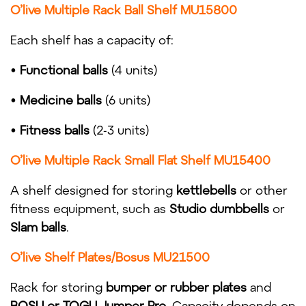
O’live Multiple Rack Ball Shelf MU15800
Each shelf has a capacity of:
•
Functional balls
(4 units)
•
Medicine balls
(6 units)
•
Fitness balls
(2-3 units)
O’live Multiple Rack Small Flat Shelf MU15400
A shelf designed for storing
kettlebells
or other
fitness equipment, such as
Studio dumbbells
or
Slam balls
.
O’live Shelf Plates/Bosus MU21500
Rack for storing
bumper or rubber plates
and
BOSU or TOGU Jumper Pro
. Capacity depends on