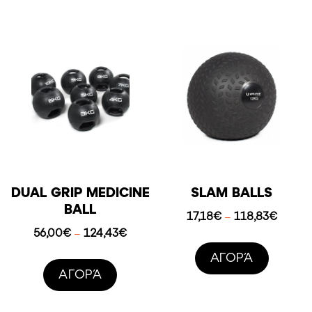
DUAL GRIP MEDICINE
SLAM BALLS
BALL
Price
17,18
€
118,83
€
–
range:
Price
56,00
€
124,43
€
–
17,18€
range:
AΓΟΡΆ
throug
56,00€
AΓΟΡΆ
118,8
through
124,43€