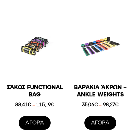
189,22
ΣΆΚΟΣ FUNCTIONAL
ΒΑΡΆΚΙΑ ΆΚΡΩΝ –
BAG
ANKLE WEIGHTS
Price
Price
88,41
€
115,19
€
35,06
€
98,27
€
–
–
range:
range:
88,41€
35,06€
AΓΟΡΆ
AΓΟΡΆ
through
throug
115,19€
98,27€