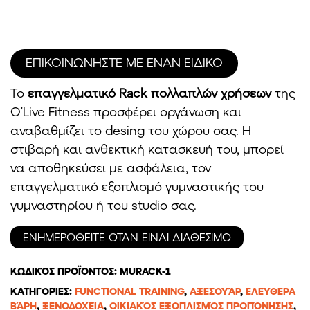
ΕΠΙΚΟΙΝΩΝΗΣΤΕ ΜΕ ΕΝΑΝ ΕΙΔΙΚΟ
To
επαγγελµατικό Rack πολλαπλών χρήσεων
της
O’Live Fitness προσφέρει οργάνωση και
αναβαθμίζει το desing του χώρου σας. Η
στιβαρή και ανθεκτική κατασκευή του, μπορεί
να αποθηκεύσει με ασφάλεια, τον
επαγγελματικό εξοπλισμό γυμναστικής του
γυμναστηρίου ή του studio σας.
ΚΩΔΙΚΌΣ ΠΡΟΪΌΝΤΟΣ:
MURACK-1
ΚΑΤΗΓΟΡΊΕΣ:
FUNCTIONAL TRAINING
,
ΑΞΕΣΟΥΆΡ
,
ΕΛΕΎΘΕΡΑ
ΒΆΡΗ
,
ΞΕΝΟΔΟΧΕΊΑ
,
ΟΙΚΙΑΚΌΣ ΕΞΟΠΛΙΣΜΌΣ ΠΡΟΠΌΝΗΣΗΣ
,