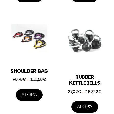
85,80€
102,47
SHOULDER BAG
RUBBER
Price
98,78
€
111,58
€
–
KETTLEBELLS
range:
98,78€
Price
27,02
€
189,22
€
–
AΓΟΡΆ
through
range:
111,58€
27,02€
AΓΟΡΆ
throug