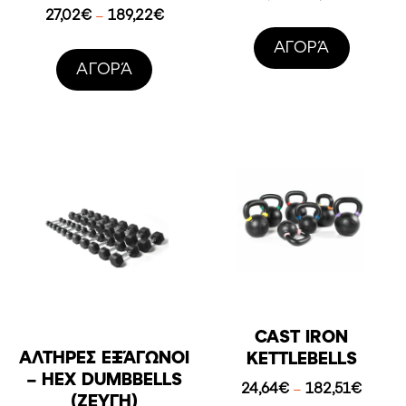
price
τρέχου
Price
27,02
€
189,22
€
–
was:
τιμή
range:
AΓΟΡΆ
77,00€.
είναι:
27,02€
AΓΟΡΆ
69,30€.
through
189,22€
CAST IRON
ΑΛΤΉΡΕΣ ΕΞΆΓΩΝΟΙ
KETTLEBELLS
– HEX DUMBBELLS
Price
24,64
€
182,51
€
–
(ΖΕΎΓΗ)