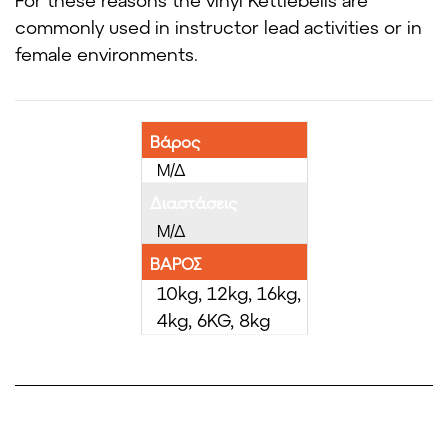
For these reasons the vinyl Kettlebells are
commonly used in instructor lead activities or in
female environments.
Βάρος
Μ/Δ
Διαστάσεις
Μ/Δ
ΒΑΡΟΣ
10kg, 12kg, 16kg,
4kg, 6KG, 8kg