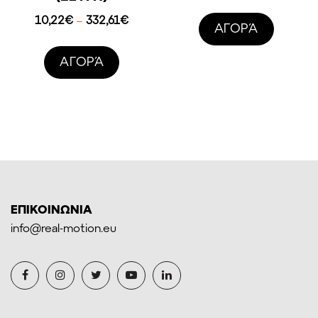
range:
24,64
Price
10,22
€
332,61
€
–
AΓΟΡΆ
throug
range:
182,5
10,22€
AΓΟΡΆ
through
332,61€
ΕΠΙΚΟΙΝΩΝΙΑ
info@real-motion.eu