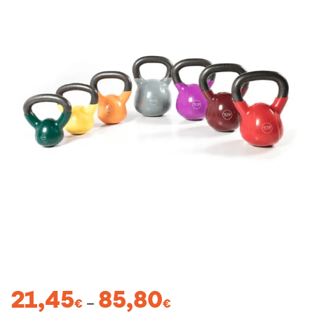
Price
21,45
85,80
–
€
€
range: