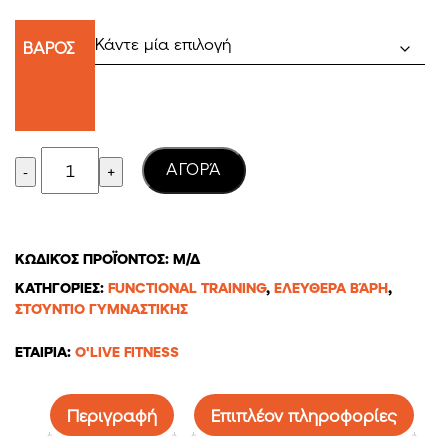
21,45€
ΒΑΡΟΣ
through
85,80€
Quantity
AΓΟΡΆ
ΚΩΔΙΚΌΣ ΠΡΟΪΌΝΤΟΣ:
Μ/Δ
ΚΑΤΗΓΟΡΊΕΣ:
FUNCTIONAL TRAINING
,
ΕΛΕΎΘΕΡΑ ΒΆΡΗ
,
ΣΤΟΎΝΤΙΟ ΓΥΜΝΑΣΤΙΚΉΣ
ΕΤΑΙΡΊΑ:
O'LIVE FITNESS
Περιγραφή
Επιπλέον πληροφορίες