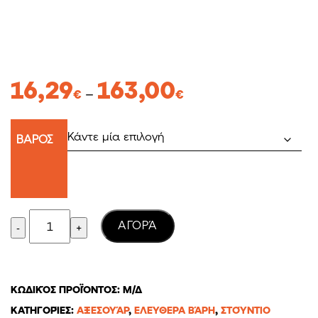
Price
16,29
163,00
–
€
€
range:
16,29€
ΒΑΡΟΣ
through
163,00€
Quantity
AΓΟΡΆ
ΚΩΔΙΚΌΣ ΠΡΟΪΌΝΤΟΣ:
Μ/Δ
ΚΑΤΗΓΟΡΊΕΣ:
ΑΞΕΣΟΥΆΡ
,
ΕΛΕΎΘΕΡΑ ΒΆΡΗ
,
ΣΤΟΎΝΤΙΟ