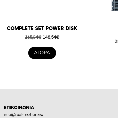
COMPLETE SET POWER DISK
Original
Η
165,04
€
148,54
€
2
price
τρέχουσα
was:
τιμή
AΓΟΡΆ
165,04€.
είναι:
148,54€.
ΕΠΙΚΟΙΝΩΝΙΑ
info@real-motion.eu