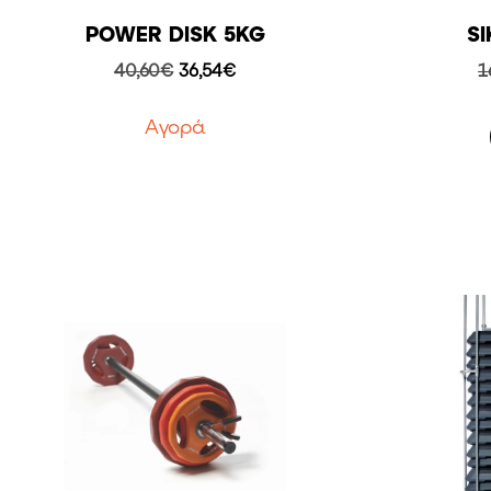
POWER DISK 5KG
S
Original
Η
40,60
€
36,54
€
1
price
τρέχουσα
was:
τιμή
Aγορά
40,60€.
είναι:
36,54€.