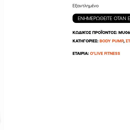
was:
Εξαντλημένο
361,41€
ΚΩΔΙΚΌΣ ΠΡΟΪΌΝΤΟΣ:
MU06
ΚΑΤΗΓΟΡΊΕΣ:
BODY PUMP
,
Σ
ΕΤΑΙΡΊΑ:
O'LIVE FITNESS