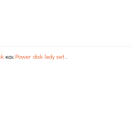
sk
και
Power disk lady set
.