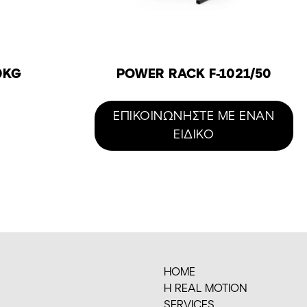
0KG
POWER RACK F-1021/50
Η
τρέχουσα
ΕΠΙΚΟΙΝΩΝΗΣΤΕ ΜΕ ΕΝΑΝ
τιμή
ΕΙΔΙΚΟ
είναι:
81,87€.
HOME
H REAL MOTION
SERVICES