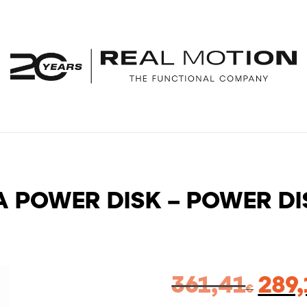
Α POWER DISK – POWER D
Original
361,41
289,
€
price