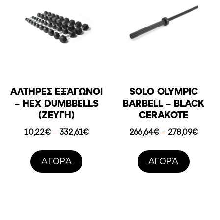
ΑΛΤΉΡΕΣ ΕΞΆΓΩΝΟΙ
SOLO OLYMPIC
– HEX DUMBBELLS
BARBELL – BLACK
(ΖΕΎΓΗ)
CERAKOTE
Price
Price
10,22
€
332,61
€
266,64
€
278,09
€
–
–
range:
range:
10,22€
266,6
AΓΟΡΆ
AΓΟΡΆ
through
throu
332,61€
278,0