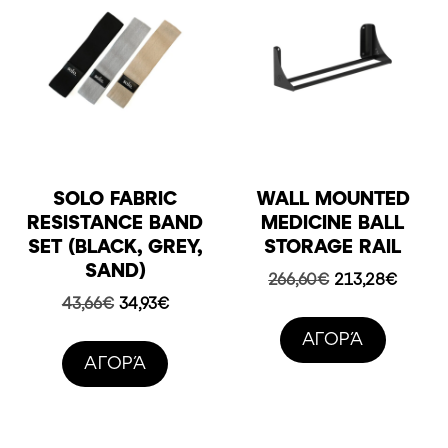
SOLO FABRIC
WALL MOUNTED
RESISTANCE BAND
MEDICINE BALL
SET (BLACK, GREY,
STORAGE RAIL
SAND)
Original
Η
266,60
€
213,28
€
price
τρέχο
Original
Η
43,66
€
34,93
€
was:
τιμή
price
τρέχουσα
AΓΟΡΆ
266,60€.
είναι:
was:
τιμή
AΓΟΡΆ
213,28
43,66€.
είναι:
34,93€.