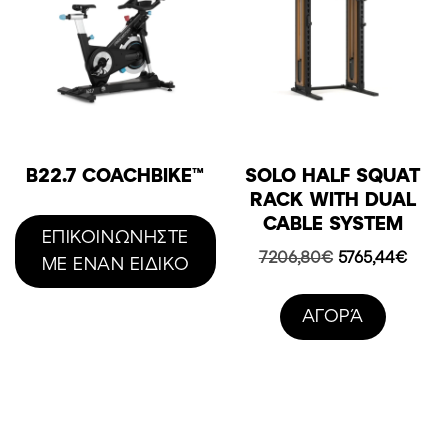
B22.7 COACHBIKE™
SOLO HALF SQUAT
RACK WITH DUAL
CABLE SYSTEM
ΕΠΙΚΟΙΝΩΝΗΣΤΕ
Original
Η
7206,80
€
5765,44
€
ΜΕ ΕΝΑΝ ΕΙΔΙΚΟ
price
τρέχ
was:
τιμή
AΓΟΡΆ
7206,80€.
είναι:
5765,