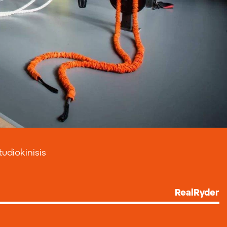
diokinisis
RealRyder