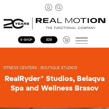
FITNESS CENTERS - BOUTIQUE STUDIOS
RealRyder® Studios, Belaqva
Spa and Wellness Brasov