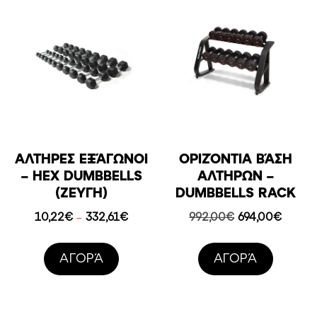
ΑΛΤΉΡΕΣ ΕΞΆΓΩΝΟΙ
ΟΡΙΖΌΝΤΙΑ ΒΆΣΗ
– HEX DUMBBELLS
ΑΛΤΉΡΩΝ –
(ΖΕΎΓΗ)
DUMBBELLS RACK
Price
Original
Η
10,22
€
332,61
€
992,00
€
694,00
€
–
range:
price
τρέχο
10,22€
was:
τιμή
AΓΟΡΆ
AΓΟΡΆ
through
992,00€.
είναι:
332,61€
694,00