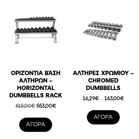
ΟΡΙΖΌΝΤΙΑ ΒΆΣΗ
ΑΛΤΉΡΕΣ ΧΡΩΜΊΟΥ –
ΑΛΤΉΡΩΝ –
CHROMED
HORIZONTAL
DUMBBELLS
DUMBBELLS RACK
Price
16,29
€
163,00
€
–
range:
Original
Η
615,00
€
553,00
€
16,29
price
τρέχουσα
AΓΟΡΆ
throug
was:
τιμή
AΓΟΡΆ
163,0
615,00€.
είναι:
553,00€.