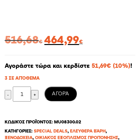
Original
Η
516,68
464,99
€
€
price
τρέχουσα
was:
τιμή
516,68€.
είναι:
Αγοράστε τώρα και κερδίστε
51,69
€
(10%)
!
464,99€.
3 ΣΕ ΑΠΌΘΕΜΑ
Quantity
AΓΟΡΆ
ΚΩΔΙΚΌΣ ΠΡΟΪΌΝΤΟΣ:
MU08300.02
ΚΑΤΗΓΟΡΊΕΣ:
SPECIAL DEALS
,
ΕΛΕΎΘΕΡΑ ΒΆΡΗ
,
ΞΕΝΟΔΟΧΕΊΑ
,
ΟΙΚΙΑΚΌΣ ΕΞΟΠΛΙΣΜΌΣ ΠΡΟΠΌΝΗΣΗΣ
,