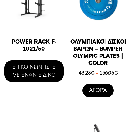
POWER RACK F-
ΟΛΥΜΠΙΑΚΟΊ ΔΊΣΚΟΙ
1021/50
ΒΑΡΏΝ – BUMPER
OLYMPIC PLATES |
COLOR
ΕΠΙΚΟΙΝΩΝΗΣΤΕ
Price
43,23
€
156,06
€
–
ΜΕ ΕΝΑΝ ΕΙΔΙΚΟ
range:
43,23
AΓΟΡΆ
throug
156,0