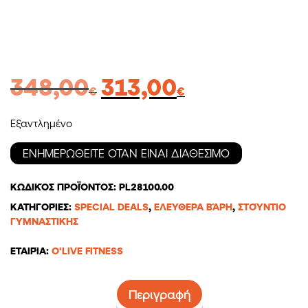
Original
Η
348,00
313,00
€
€
price
τρέχουσα
was:
τιμή
Εξαντλημένο
348,00€.
είναι:
313,00€.
ΚΩΔΙΚΌΣ ΠΡΟΪΌΝΤΟΣ:
PL28100.00
ΚΑΤΗΓΟΡΊΕΣ:
SPECIAL DEALS
,
ΕΛΕΎΘΕΡΑ ΒΆΡΗ
,
ΣΤΟΎΝΤΙΟ
ΓΥΜΝΑΣΤΙΚΉΣ
ΕΤΑΙΡΊΑ:
O'LIVE FITNESS
Περιγραφή