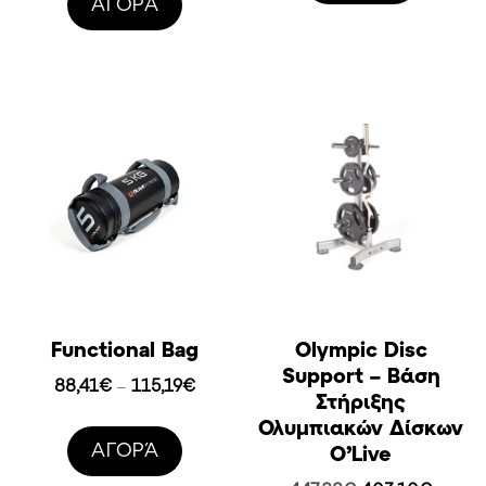
AΓΟΡΆ
332,61
615,00€.
είναι:
553,00€.
Functional Bag
Olympic Disc
Support – Βάση
Price
88,41
€
115,19
€
–
Στήριξης
range:
Ολυμπιακών Δίσκων
88,41€
AΓΟΡΆ
O’Live
through
115,19€