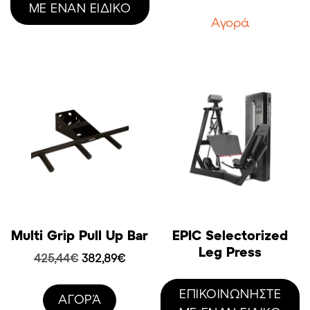
price
τρέχ
ΜΕ ΕΝΑΝ ΕΙΔΙΚΟ
was:
τιμή
Aγορά
2282,00€.
είναι:
1825
Multi Grip Pull Up Bar
EPIC Selectorized
Leg Press
Original
Η
425,44
€
382,89
€
price
τρέχουσα
was:
τιμή
ΕΠΙΚΟΙΝΩΝΗΣΤΕ
AΓΟΡΆ
425,44€.
είναι: