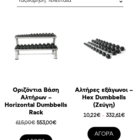
latest
Οριζόντια Βάση
Αλτήρες εξάγωνοι –
Αλτήρων –
Hex Dumbbells
Horizontal Dumbbells
(Ζεύγη)
Rack
Price
10,22
€
332,61
€
–
range:
Original
Η
615,00
€
553,00
€
10,22€
price
τρέχουσα
AΓΟΡΆ
throug
was:
τιμή