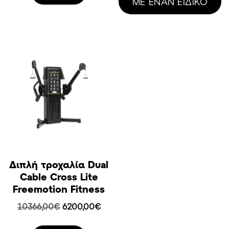
ΜΕ ΕΝΑΝ ΕΙΔΙΚΟ
382,89€.
Διπλή τροχαλία Dual
Cable Cross Lite
Freemotion Fitness
Original
Η
10366,00
€
6200,00
€
price
τρέχουσα
was:
τιμή