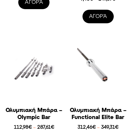
AΓΟΡΆ
range:
7,48€
AΓΟΡΆ
throug
149,59€
Ολυμπιακή Μπάρα –
Ολυμπιακή Μπάρα –
Olympic Bar
Functional Elite Bar
Price
Price
112,98
€
287,61
€
312,46
€
349,31
€
–
–