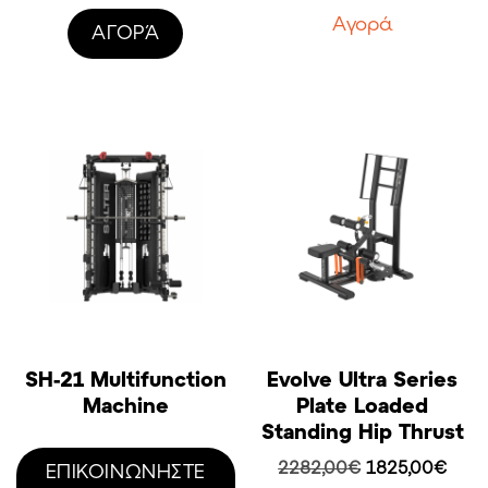
was:
τιμή
Aγορά
AΓΟΡΆ
2325,00€.
είναι:
1860,
SH-21 Multifunction
Evolve Ultra Series
Machine
Plate Loaded
Standing Hip Thrust
Original
Η
2282,00
€
1825,00
€
ΕΠΙΚΟΙΝΩΝΗΣΤΕ